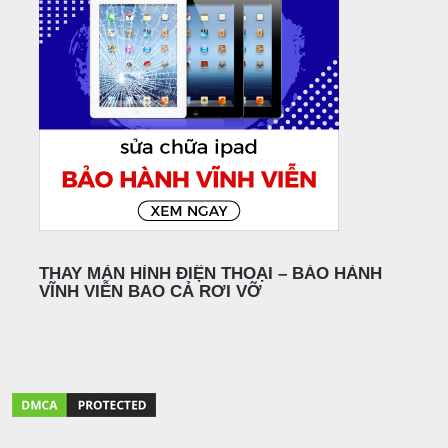
THAY MÀN HÌNH ĐIỆN THOẠI – BẢO HÀNH
VĨNH VIỄN BAO CẢ RƠI VỠ