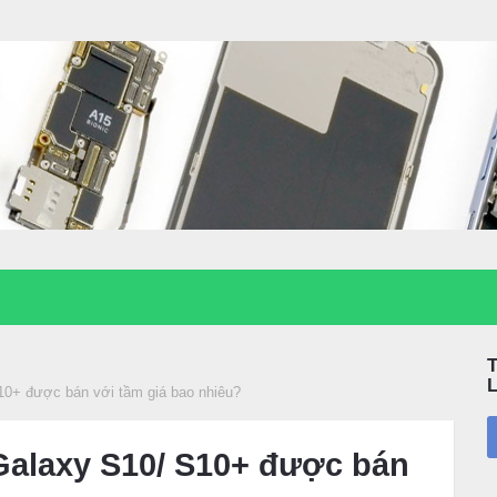
0+ được bán với tầm giá bao nhiêu?
Galaxy S10/ S10+ được bán