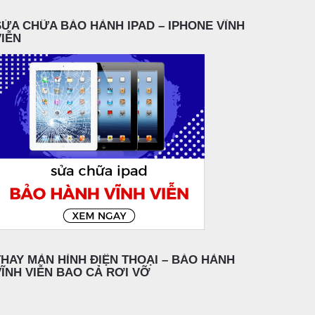
SỬA CHỮA BẢO HÀNH IPAD – IPHONE VĨNH
VIỄN
THAY MÀN HÌNH ĐIỆN THOẠI – BẢO HÀNH
VĨNH VIỄN BAO CẢ RƠI VỠ