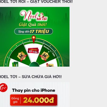
NOEL TỚI RỒI – GIẬT VOUCHER THÔI!
NOEL TỚI – SỬA CHỮA GIÁ HỜI!