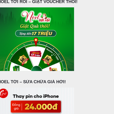
NOEL TỚI RỒI – GIẬT VOUCHER THÔI!
NOEL TỚI – SỬA CHỮA GIÁ HỜI!