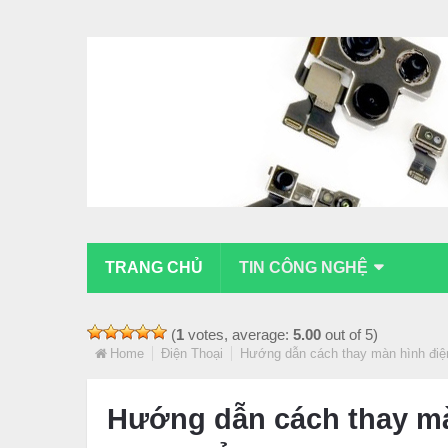
TRANG CHỦ
TIN CÔNG NGHỆ
(
1
votes, average:
5.00
out of 5)
Home
Điện Thoại
Hướng dẫn cách thay màn hình điệ
Hướng dẫn cách thay màn