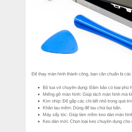
Để thay màn hình thành công, bạn cần chuẩn bị các
Bộ tua vít chuyên dụng: Đảm bảo có loại phù h
Miếng gỡ màn hình: Giúp tách màn hình mà khô
Kìm nhíp: Để gắp các chi tiết nhỏ trong quá tr
Khăn lau mềm: Dùng để lau chùi bụi bẩn.
Máy sấy tóc: Giúp làm mềm keo dán màn hìn
Keo dán mới: Chọn loại keo chuyên dụng cho m