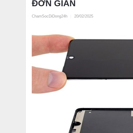
ĐƠN GIẢN
ChamSocDiDong24h
|
20/02/2025