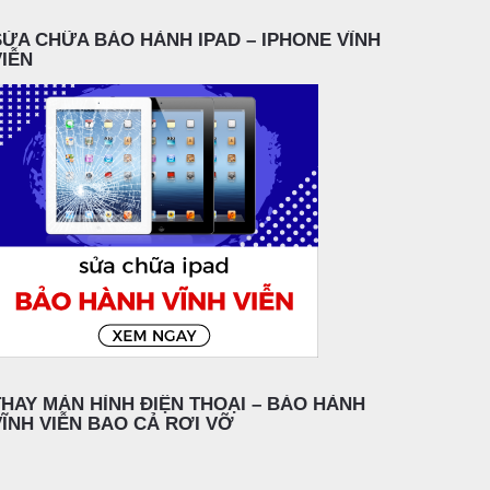
SỬA CHỮA BẢO HÀNH IPAD – IPHONE VĨNH
VIỄN
THAY MÀN HÌNH ĐIỆN THOẠI – BẢO HÀNH
VĨNH VIỄN BAO CẢ RƠI VỠ