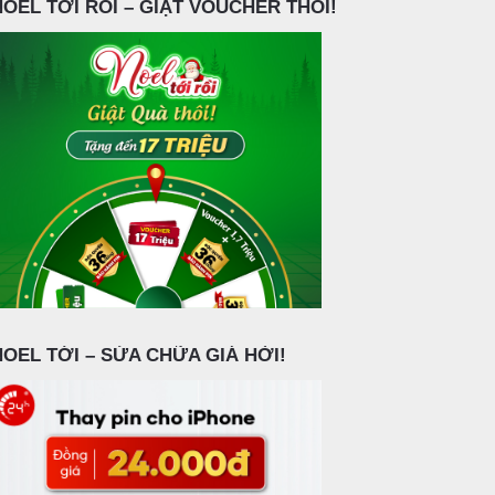
NOEL TỚI RỒI – GIẬT VOUCHER THÔI!
NOEL TỚI – SỬA CHỮA GIÁ HỜI!