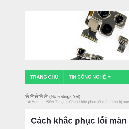
TRANG CHỦ
TIN CÔNG NGHỆ
(No Ratings Yet)
Home
Điện Thoại
Cách khắc phục lỗi màn hình bị sọ
Cách khắc phục lỗi màn 