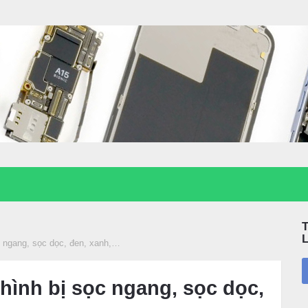
c ngang, sọc dọc, đen, xanh,…
hình bị sọc ngang, sọc dọc,