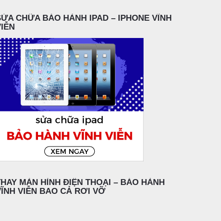
SỬA CHỮA BẢO HÀNH IPAD – IPHONE VĨNH
VIỄN
THAY MÀN HÌNH ĐIỆN THOẠI – BẢO HÀNH
VĨNH VIỄN BAO CẢ RƠI VỠ