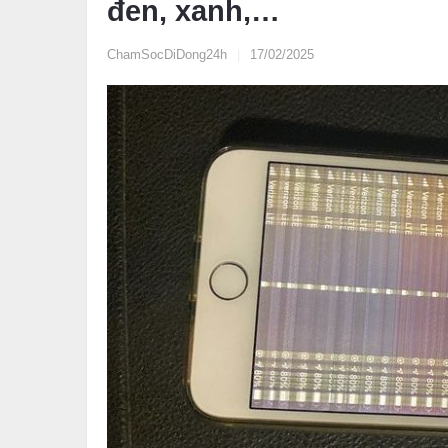
đen, xanh,…
ChamSocDiDong24h
|
17/02/2025