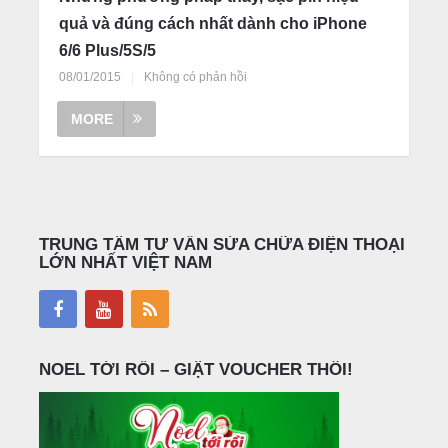
quả và đúng cách nhất dành cho iPhone
6/6 Plus/5S/5
08/01/2015
|
Không có phản hồi
MORE
TRUNG TÂM TƯ VẤN SỬA CHỮA ĐIỆN THOẠI
LỚN NHẤT VIỆT NAM
NOEL TỚI RỒI – GIẬT VOUCHER THÔI!