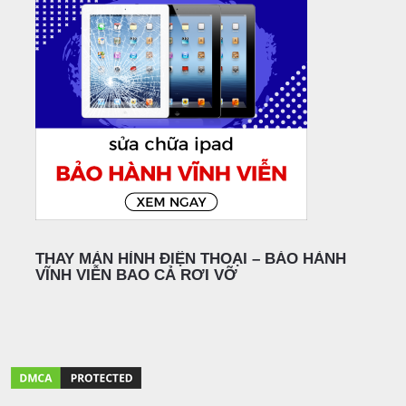
THAY MÀN HÌNH ĐIỆN THOẠI – BẢO HÀNH
VĨNH VIỄN BAO CẢ RƠI VỠ