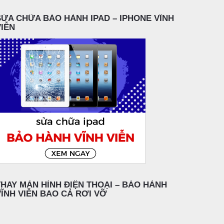
SỬA CHỮA BẢO HÀNH IPAD – IPHONE VĨNH
VIỄN
THAY MÀN HÌNH ĐIỆN THOẠI – BẢO HÀNH
VĨNH VIỄN BAO CẢ RƠI VỠ