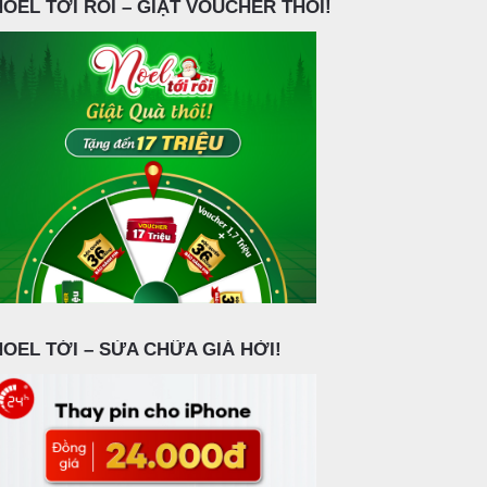
NOEL TỚI RỒI – GIẬT VOUCHER THÔI!
NOEL TỚI – SỬA CHỮA GIÁ HỜI!